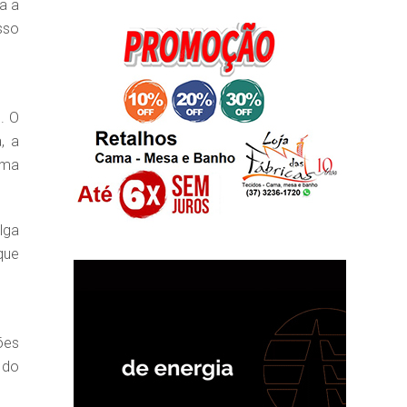
a a
sso
. O
, a
uma
lga
que
ões
 do