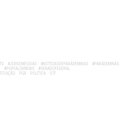
TV
#JORGEMESSIAS
#NOTÍCIASDEPARÁDEMINAS
#PARÁDEMINAS
O
#PORTALGRNEWS
#SENADOFEDERAL
TITUIÇÃO
PGR
POLÍTICA
STF