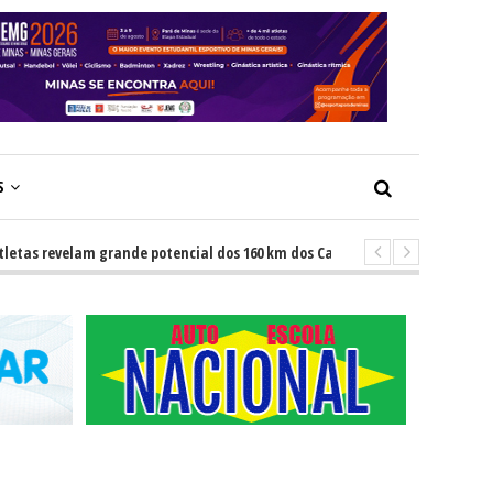
S
 revelam grande potencial dos 160 km dos Caminhos do Padre Libério. Rota