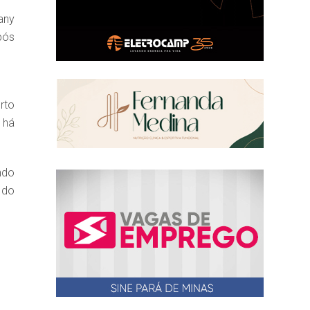
any
pós
rto
 há
ndo
 do