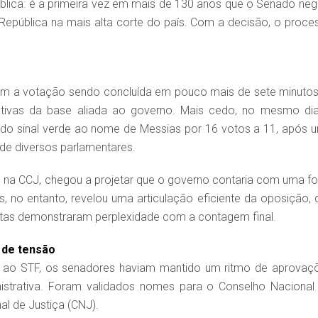
blica: é a primeira vez em mais de 130 anos que o Senado neg
República na mais alta corte do país. Com a decisão, o proce
com a votação sendo concluída em pouco mais de sete minutos
tivas da base aliada ao governo. Mais cedo, no mesmo dia
ado sinal verde ao nome de Messias por 16 votos a 11, após 
de diversos parlamentares.
 na CCJ, chegou a projetar que o governo contaria com uma fo
s, no entanto, revelou uma articulação eficiente da oposição, 
istas demonstraram perplexidade com a contagem final.
 de tensão
ão ao STF, os senadores haviam mantido um ritmo de aprovaç
inistrativa. Foram validados nomes para o Conselho Nacional
al de Justiça (CNJ).