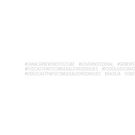
Tags:
#CANALGRNEWSNOYOUTUBE
#GOVERNOFEDERAL
#GRNEWS
#PODCASTPAPOCOMGERALDORODRIGUES
#PODERJUDICIÁRI
#VIDEOCASTPAPOCOMGERALDORODRIGUES
BRASÍLIA
CONS