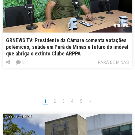
GRNEWS TV: Presidente da Câmara comenta votações
polêmicas, saúde em Pará de Minas e futuro do imóvel
que abriga o extinto Clube ARPPA
0
PARÁ DE MINAS
1
2
3
4
5
6 de agosto de 2026