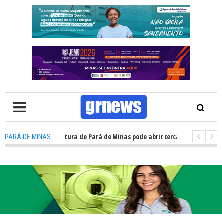
ncurso da prefeitura de Pará de Minas pode abrir cerca de 1.500 vagas; 
PARÁ DE MINAS
ardas municipais avançam e podem ganhar status de polícia nas cidades 