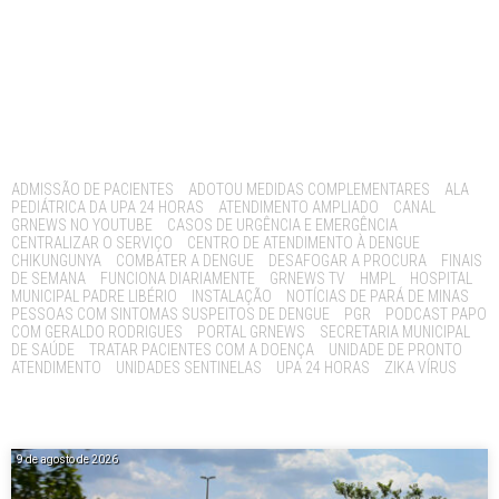
Tags:
ADMISSÃO DE PACIENTES
ADOTOU MEDIDAS COMPLEMENTARES
ALA
PEDIÁTRICA DA UPA 24 HORAS
ATENDIMENTO AMPLIADO
CANAL
GRNEWS NO YOUTUBE
CASOS DE URGÊNCIA E EMERGÊNCIA
CENTRALIZAR O SERVIÇO
CENTRO DE ATENDIMENTO À DENGUE
CHIKUNGUNYA
COMBATER A DENGUE
DESAFOGAR A PROCURA
FINAIS
DE SEMANA
FUNCIONA DIARIAMENTE
GRNEWS TV
HMPL
HOSPITAL
MUNICIPAL PADRE LIBÉRIO
INSTALAÇÃO
NOTÍCIAS DE PARÁ DE MINAS
PESSOAS COM SINTOMAS SUSPEITOS DE DENGUE
PGR
PODCAST PAPO
COM GERALDO RODRIGUES
PORTAL GRNEWS
SECRETARIA MUNICIPAL
DE SAÚDE
TRATAR PACIENTES COM A DOENÇA
UNIDADE DE PRONTO
ATENDIMENTO
UNIDADES SENTINELAS
UPA 24 HORAS
ZIKA VÍRUS
9 de agosto de 2026