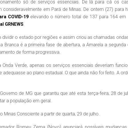
onamento só de serviços essenciais. De lá para cá os ca
 consideravelmente em Pará de Minas. De ontem (27) para h
ara COVID-19
elevando o número total de 137 para 164 em
tal GRNEWS
.
o dividir o estado por regiões e assim criou as chamadas ondas
a Branca é a primeira fase de abertura, a Amarela a segunda 
onamento de forma progressiva.
a Onda Verde, apenas os serviços essenciais deveriam funcio
adequasse ao plano estadual. O que ainda não foi feito. A or
verno de MG que garantiu que até esta terça-feira, 28 de jul
tar a população em geral.
 Minas Consciente a partir de quarta, 29 de julho.
overnador Romeu Zema (Novo) anunciará possíveis mudanças