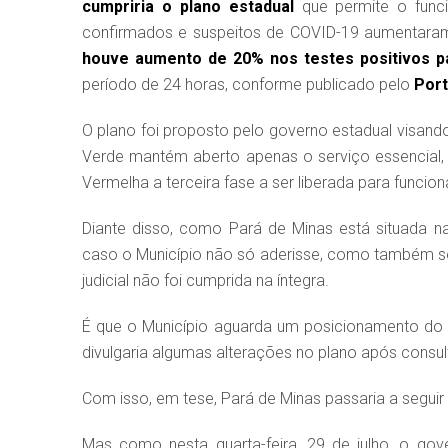
cumpriria o plano estadual
que permite o funci
confirmados e suspeitos de COVID-19 aumentaram
houve aumento de 20% nos testes positivos p
período de 24 horas, conforme publicado pelo
Por
O plano foi proposto pelo governo estadual visand
Verde mantém aberto apenas o serviço essencial, 
Vermelha a terceira fase a ser liberada para funci
Diante disso, como Pará de Minas está situada n
caso o Município não só aderisse, como também se 
judicial não foi cumprida na íntegra.
É que o Município aguarda um posicionamento do Go
divulgaria algumas alterações no plano após consul
Com isso, em tese, Pará de Minas passaria a seguir o
Mas como nesta quarta-feira, 29 de julho, o g