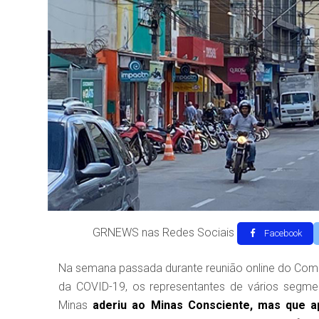
GRNEWS nas Redes Sociais
Facebook
Na semana passada durante reunião online do Com
da COVID-19, os representantes de vários segm
Minas
aderiu ao Minas Consciente, mas que ap