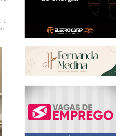
 lá
ral