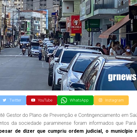
Twitter
YouTube
WhatsApp
Instagram
itê Gestor do Plano de Prevenção e Contingenciamento em Sa
entos da sociedade paraminense foram informados que Pará
esar de dizer que cumpriu ordem judicial, o município 