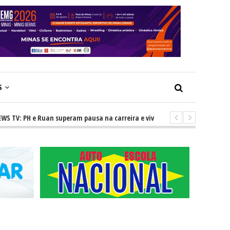
S
PH e Ruan superam pausa na carreira e vivem ascensão no cenário sertan