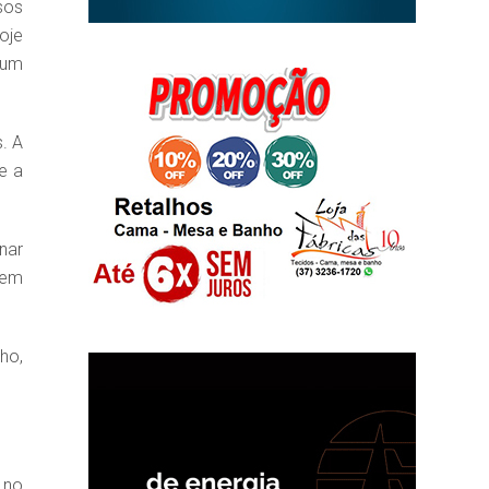
sos
oje
 um
. A
e a
nar
dem
ho,
 no