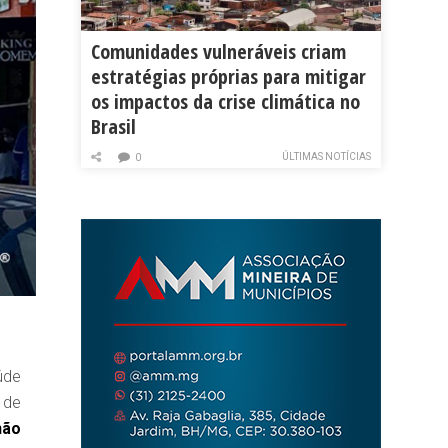
Comunidades vulneráveis criam
estratégias próprias para mitigar
os impactos da crise climática no
Brasil
ÚLTIMAS NOTÍCIAS
0
úde
 de
não