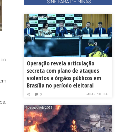
4 de agosto de 2026
ado
Operação revela articulação
.
secreta com plano de ataques
violentos a órgãos públicos em
dem
Brasília no período eleitoral
RADAR POLICIAL
0
os.
4 de agosto de 2026