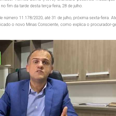
no fim da tarde desta terça-feira, 28 de julho.
de número 11.178/2020, até 31 de julho, próxima sexta-feira. Até
licado o novo Minas Consciente, como explica o procurador-ge