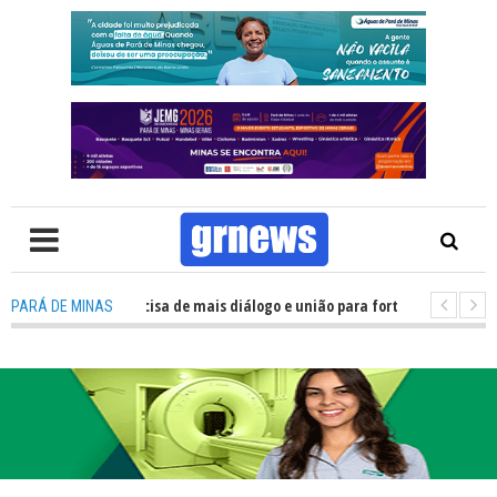
TV: Política precisa de mais diálogo e união para fortalecer Minas e Pará 
PARÁ DE MINAS
ação nos alojamentos do JEMG em Pará de Minas une nutrição, acolhiment