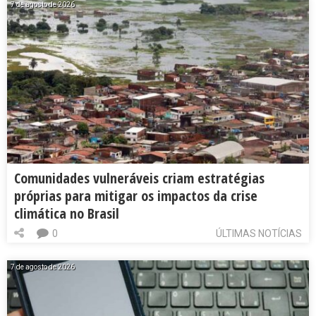
7 de agosto de 2026
Comunidades vulneráveis criam estratégias
próprias para mitigar os impactos da crise
climática no Brasil
0
ÚLTIMAS NOTÍCIAS
7 de agosto de 2026