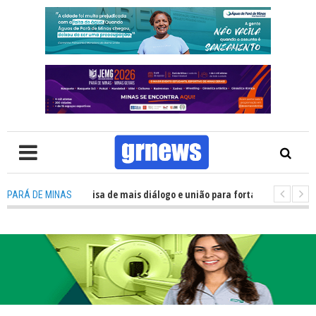
V: Política precisa de mais diálogo e união para fortalecer Minas e Pará d
PARÁ DE MINAS
ção nos alojamentos do JEMG em Pará de Minas une nutrição, acolhimento