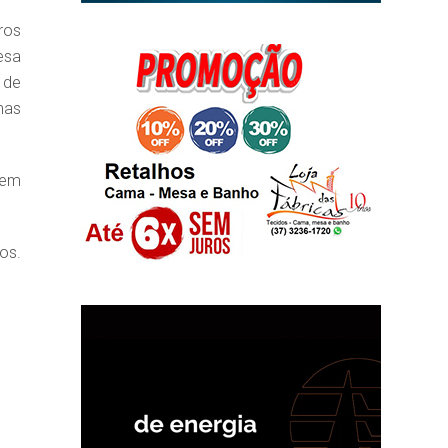
ros
esa
 de
mas
rem
os.