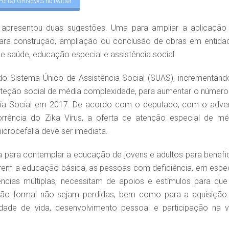
Portal GRNEWS no twitter
 apresentou duas sugestões. Uma para ampliar a aplicação
 para construção, ampliação ou conclusão de obras em entida
e saúde, educação especial e assistência social.
o Sistema Único de Assistência Social (SUAS), incrementand
roteção social de média complexidade, para aumentar o número
ncia Social em 2017. De acordo com o deputado, com o adve
rência do Zika Vírus, a oferta de atenção especial de mé
rocefalia deve ser imediata.
ara contemplar a educação de jovens e adultos para benefic
írem a educação básica, as pessoas com deficiência, em espec
ências múltiplas, necessitam de apoios e estímulos para que
ção formal não sejam perdidas, bem como para a aquisição
idade de vida, desenvolvimento pessoal e participação na v