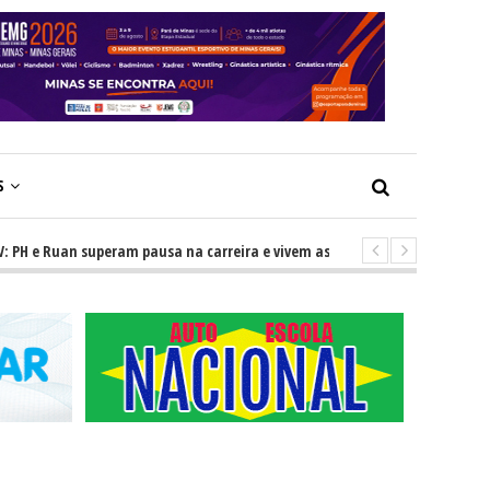
S
 Ruan superam pausa na carreira e vivem ascensão no cenário sertanejo