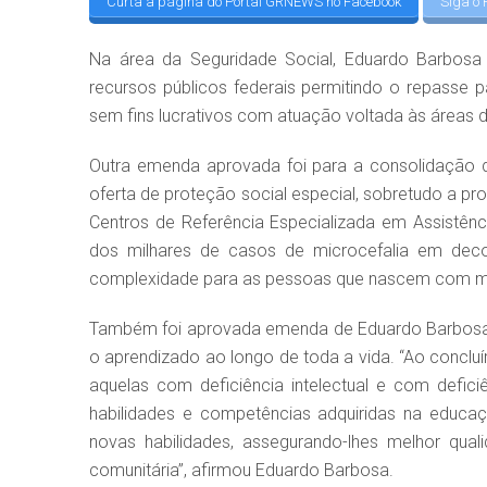
Curta a página do Portal GRNEWS no Facebook
Siga o 
Na área da Seguridade Social, Eduardo Barbosa
recursos públicos federais permitindo o repasse
sem fins lucrativos com atuação voltada às áreas d
Outra emenda aprovada foi para a consolidação d
oferta de proteção social especial, sobretudo a p
Centros de Referência Especializada em Assistê
dos milhares de casos de microcefalia em decor
complexidade para as pessoas que nascem com mic
Também foi aprovada emenda de Eduardo Barbosa p
o aprendizado ao longo de toda a vida. “Ao conclu
aquelas com deficiência intelectual e com defici
habilidades e competências adquiridas na educa
novas habilidades, assegurando-lhes melhor qual
comunitária”, afirmou Eduardo Barbosa.