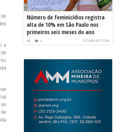
 de
Número de feminicídios registra
alta de 10% em São Paulo nos
des
primeiros seis meses do ano
ÚLTIMAS NOTÍCIAS
0
o a
 de
nto
dia
iar
ial
 as
 de
ida