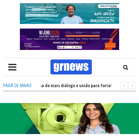
: Política precisa de mais diálogo e união para fortalecer Minas e Pará de
PARÁ DE MINAS
ão nos alojamentos do JEMG em Pará de Minas une nutrição, acolhimento 