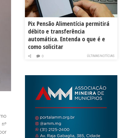
Pix Pensão Alimentícia permitirá
débito e transferência
automática. Entenda o que é e
como solicitar
ÚLTIMAS NOTÍCIAS
0
rno
 nº
por