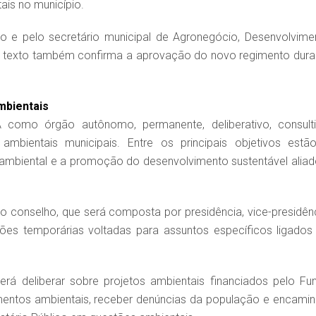
ais no município.
co e pelo secretário municipal de Agronegócio, Desenvolvime
 O texto também confirma a aprovação do novo regimento dura
mbientais
omo órgão autônomo, permanente, deliberativo, consulti
s ambientais municipais. Entre os principais objetivos estã
 ambiental e a promoção do desenvolvimento sustentável aliad
 conselho, que será composta por presidência, vice-presidênc
ssões temporárias voltadas para assuntos específicos ligados
rá deliberar sobre projetos ambientais financiados pelo Fu
mentos ambientais, receber denúncias da população e encamin