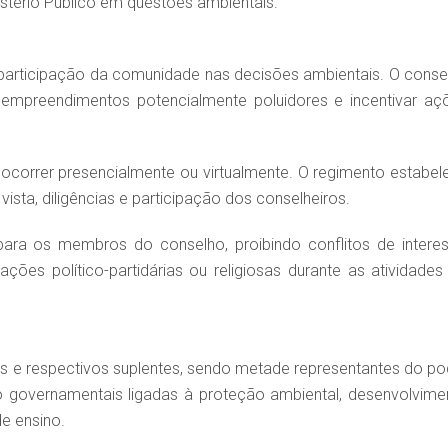
istério Público em questões ambientais.
 participação da comunidade nas decisões ambientais. O conse
r empreendimentos potencialmente poluidores e incentivar aç
correr presencialmente ou virtualmente. O regimento estabel
ista, diligências e participação dos conselheiros.
ara os membros do conselho, proibindo conflitos de interes
ações político-partidárias ou religiosas durante as atividades
 e respectivos suplentes, sendo metade representantes do po
o governamentais ligadas à proteção ambiental, desenvolvime
de ensino.