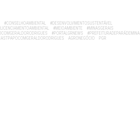
#CONSELHOAMBIENTAL
#DESENVOLVIMENTOSUSTENTÁVEL
#LICENCIAMENTOAMBIENTAL
#MEIOAMBIENTE
#MINASGERAIS
OCOMGERALDORODRIGUES
#PORTALGRNEWS
#PREFEITURADEPARÁDEMINA
CASTPAPOCOMGERALDORODRIGUES
AGRONEGÓCIO
PGR