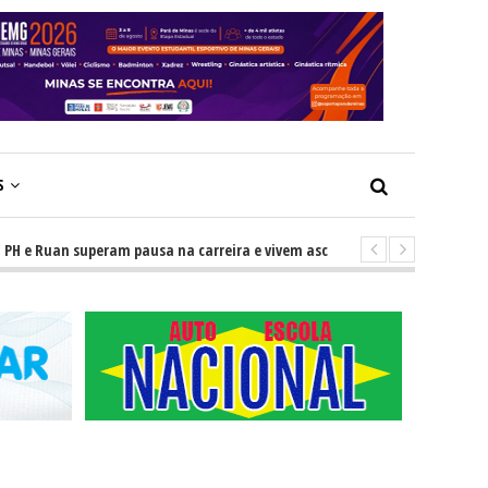
S
Ruan superam pausa na carreira e vivem ascensão no cenário sertanejo