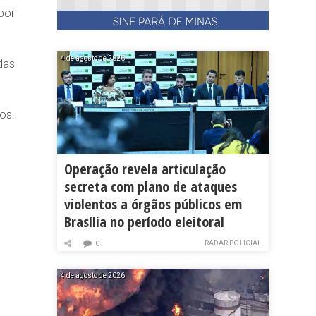
por
4 de agosto de 2026
das
os.
Operação revela articulação
secreta com plano de ataques
violentos a órgãos públicos em
Brasília no período eleitoral
RADAR POLICIAL
0
4 de agosto de 2026