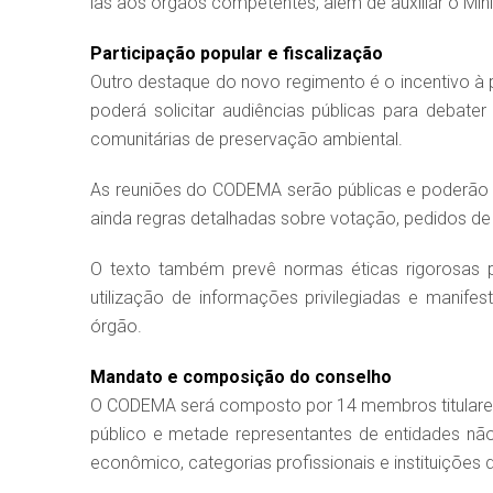
las aos órgãos competentes, além de auxiliar o Min
Participação popular e fiscalização
Outro destaque do novo regimento é o incentivo à
poderá solicitar audiências públicas para debate
comunitárias de preservação ambiental.
As reuniões do CODEMA serão públicas e poderão o
ainda regras detalhadas sobre votação, pedidos de v
O texto também prevê normas éticas rigorosas p
utilização de informações privilegiadas e manifest
órgão.
Mandato e composição do conselho
O CODEMA será composto por 14 membros titulares
público e metade representantes de entidades nã
econômico, categorias profissionais e instituições 