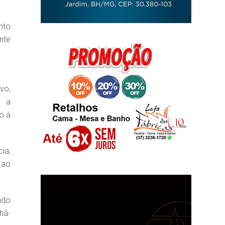
nto
nte
vo,
o a
o à
ia,
 ao
ndo
há-