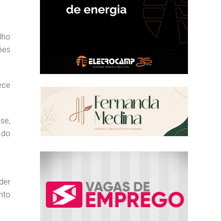
lho
ões
ece
se,
 do
der
nto