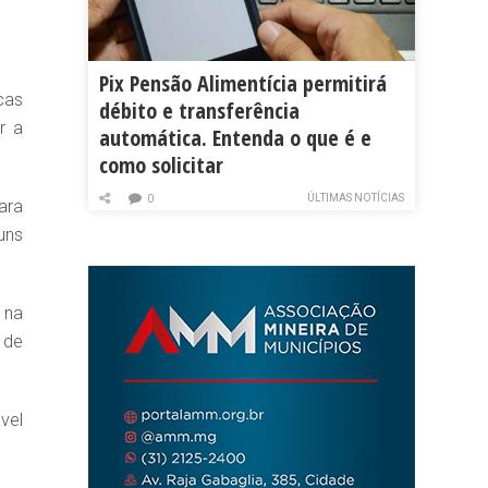
Pix Pensão Alimentícia permitirá
cas
débito e transferência
r a
automática. Entenda o que é e
como solicitar
ÚLTIMAS NOTÍCIAS
0
ara
uns
 na
 de
vel