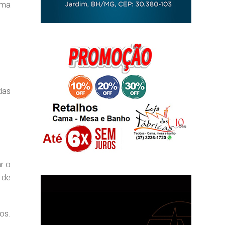
rma
das
r o
 de
os.