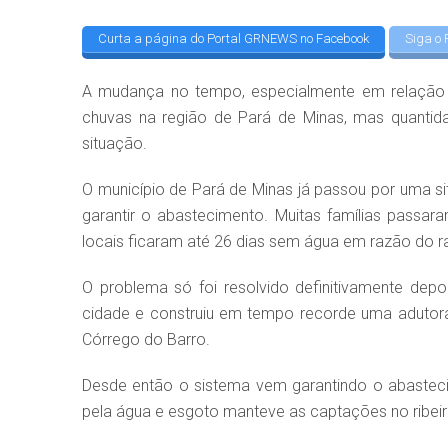
Curta a página do Portal GRNEWS no Facebook
Siga o 
A mudança no tempo, especialmente em relação a
chuvas na região de Pará de Minas, mas quantidade
situação.
O município de Pará de Minas já passou por uma si
garantir o abastecimento. Muitas famílias pass
locais ficaram até 26 dias sem água em razão do 
O problema só foi resolvido definitivamente dep
cidade e construiu em tempo recorde uma adutora 
Córrego do Barro.
Desde então o sistema vem garantindo o abastec
pela água e esgoto manteve as captações no ribeir