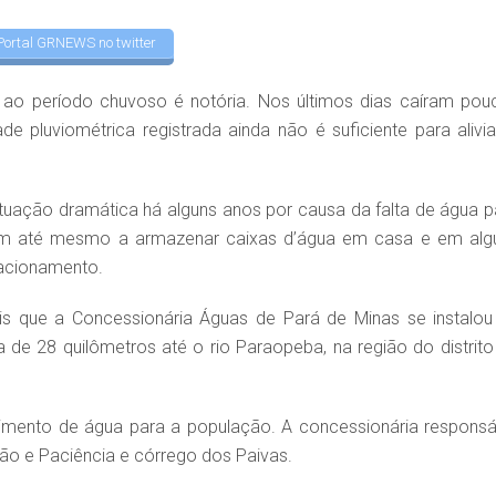
Portal GRNEWS no twitter
o período chuvoso é notória. Nos últimos dias caíram pou
 pluviométrica registrada ainda não é suficiente para alivia
tuação dramática há alguns anos por causa da falta de água p
aram até mesmo a armazenar caixas d’água em casa e em alg
racionamento.
ois que a Concessionária Águas de Pará de Minas se instalou
de 28 quilômetros até o rio Paraopeba, na região do distrito
imento de água para a população. A concessionária responsá
ão e Paciência e córrego dos Paivas.