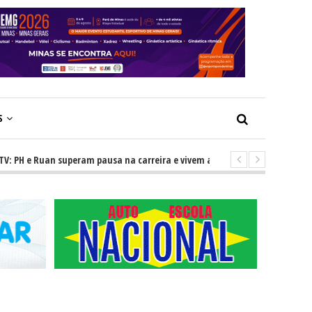
S
 e Ruan superam pausa na carreira e vivem ascensão no cenário sertanejo