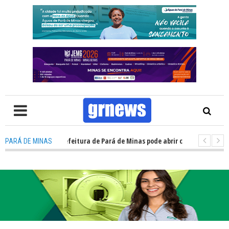
oncurso da prefeitura de Pará de Minas pode abrir cerca de 1.500 vagas;
PARÁ DE MINAS
uardas municipais avançam e podem ganhar status de polícia nas cidades