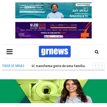
de órgãos no HNSC transforma gesto de uma família em esperança para pa
PARÁ DE MINAS
: Câmara Municipal retomará reuniões e temas polêmicos prometem nov