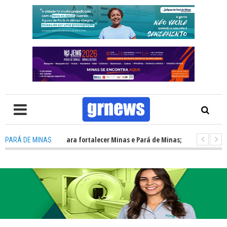
iálogo e união para fortalecer Minas e Pará de Minas; e cenário eleitoral 
PARÁ DE MINAS
 em Pará de Minas une nutrição, acolhimento e energia para os atletas