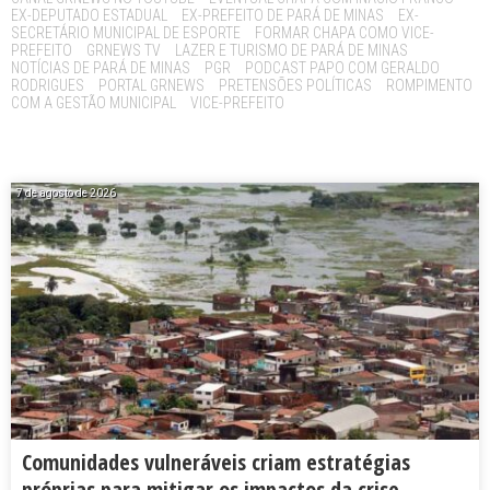
EX-DEPUTADO ESTADUAL
EX-PREFEITO DE PARÁ DE MINAS
EX-
SECRETÁRIO MUNICIPAL DE ESPORTE
FORMAR CHAPA COMO VICE-
PREFEITO
GRNEWS TV
LAZER E TURISMO DE PARÁ DE MINAS
NOTÍCIAS DE PARÁ DE MINAS
PGR
PODCAST PAPO COM GERALDO
RODRIGUES
PORTAL GRNEWS
PRETENSÕES POLÍTICAS
ROMPIMENTO
COM A GESTÃO MUNICIPAL
VICE-PREFEITO
7 de agosto de 2026
Comunidades vulneráveis criam estratégias
próprias para mitigar os impactos da crise