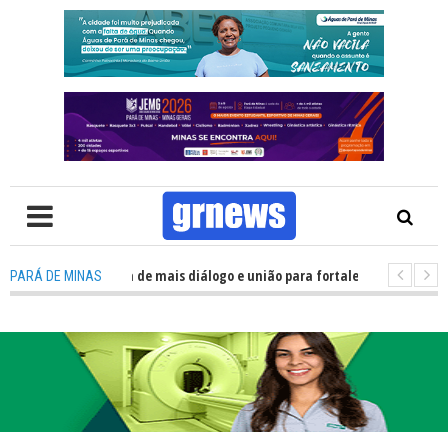
olítica precisa de mais diálogo e união para fortalecer Minas e Pará de Mi
PARÁ DE MINAS
nos alojamentos do JEMG em Pará de Minas une nutrição, acolhimento e e