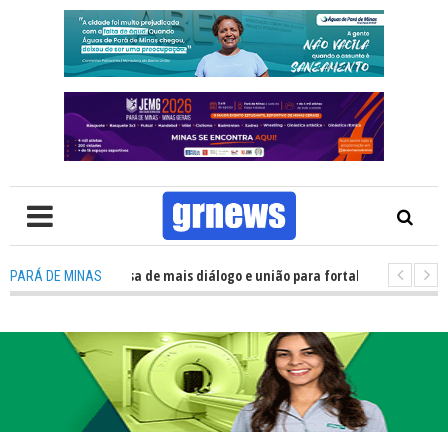
 Política precisa de mais diálogo e união para fortalecer Minas e Pará de 
PARÁ DE MINAS
ão nos alojamentos do JEMG em Pará de Minas une nutrição, acolhimento 