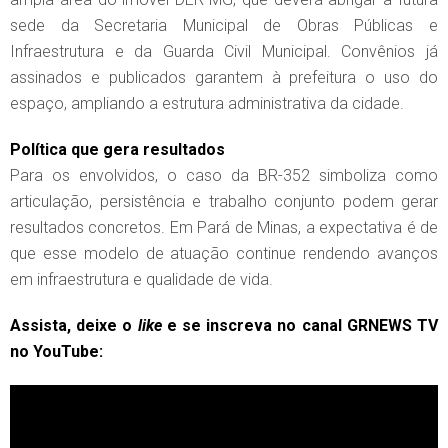
sede da Secretaria Municipal de Obras Públicas e
Infraestrutura e da Guarda Civil Municipal. Convênios já
assinados e publicados garantem à prefeitura o uso do
espaço, ampliando a estrutura administrativa da cidade.
Política que gera resultados
Para os envolvidos, o caso da BR-352 simboliza como
articulação, persistência e trabalho conjunto podem gerar
resultados concretos. Em Pará de Minas, a expectativa é de
que esse modelo de atuação continue rendendo avanços
em infraestrutura e qualidade de vida.
Assista, deixe o
like
e se inscreva no canal GRNEWS TV
no YouTube: