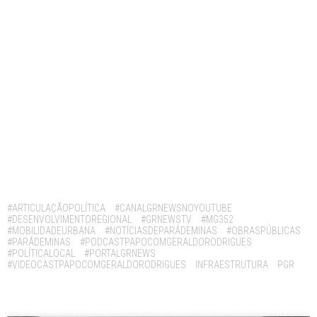
Tags:
#ARTICULAÇÃOPOLÍTICA
#CANALGRNEWSNOYOUTUBE
#DESENVOLVIMENTOREGIONAL
#GRNEWSTV
#MG352
#MOBILIDADEURBANA
#NOTÍCIASDEPARÁDEMINAS
#OBRASPÚBLICAS
#PARÁDEMINAS
#PODCASTPAPOCOMGERALDORODRIGUES
#POLÍTICALOCAL
#PORTALGRNEWS
#VIDEOCASTPAPOCOMGERALDORODRIGUES
INFRAESTRUTURA
PGR