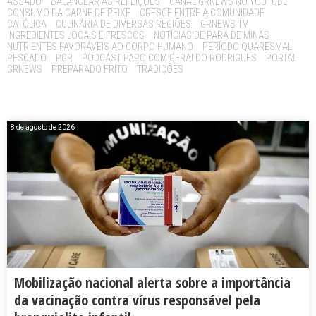
ASSADO
BALANCEAR AS REFEIÇÕES
CANAL GRNEWS NO YOUTUBE
CONSUMO DA CARNE DE PEIXE
CRESCE ENTRE A COMUNIDADE
CATÓLICA
CULINÁRIA DE DIVERSAS REGIÕES
GRNEWS TV
INGREDIENTES LOCAIS E FRESCOS
NOTÍCIAS DE PARÁ DE MINAS
NUTRIENTES FAVORÁVEIS AO CORPO HUMANO
PERÍODO QUARESMAL
PESCADO
PGR
PODCAST PAPO COM GERALDO RODRIGUES
PORTAL
GRNEWS
PREPARADO FRITO
TRADIÇÕES
8 de agosto de 2026
Mobilização nacional alerta sobre a importância
da vacinação contra vírus responsável pela