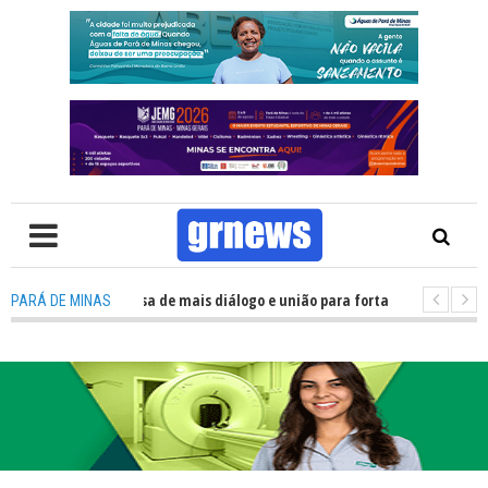
: Política precisa de mais diálogo e união para fortalecer Minas e Pará de
PARÁ DE MINAS
ção nos alojamentos do JEMG em Pará de Minas une nutrição, acolhimento 