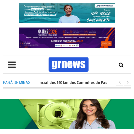
lam grande potencial dos 160 km dos Caminhos do Padre Libério. Rota une 
PARÁ DE MINAS
revela avanços e desafios na inclusão nas escolas de Pará de Minas, diz v