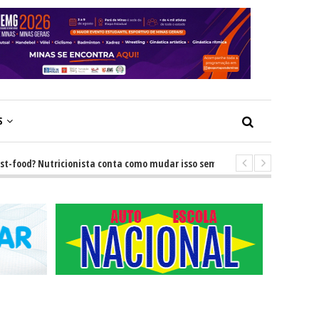
S
od? Nutricionista conta como mudar isso sem brigas
-
GRNEWS TV: Des