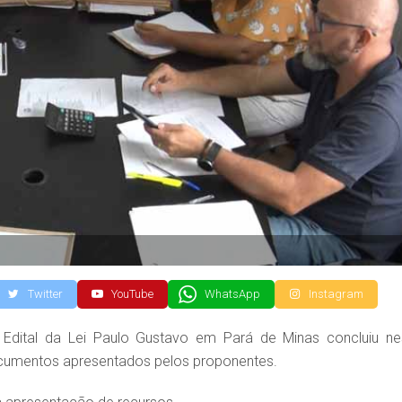
Twitter
YouTube
WhatsApp
Instagram
 Edital da Lei Paulo Gustavo em Pará de Minas concluiu ne
ocumentos apresentados pelos proponentes.