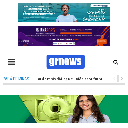
: Política precisa de mais diálogo e união para fortalecer Minas e Pará de
PARÁ DE MINAS
ão nos alojamentos do JEMG em Pará de Minas une nutrição, acolhimento 