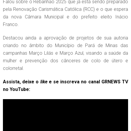
Falou sobre o Rebanhão 2025 que já está sendo preparado
pela Renovação Carismática Católica (RCC) e o que espera
da nova Câmara Municipal e do prefeito eleito Inácio
Franco.
Destacou ainda a aprovação de projetos de sua autoria
criando no âmbito do Município de Pará de Minas das
campanhas Março Lilás e Março Azul, visando a saúde da
mulher e prevenção dos cânceres de colo de útero e
colorretal.
Assista, deixe o
like
e se inscreva no canal GRNEWS TV
no YouTube: