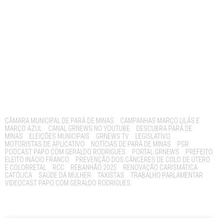
Tags:
CÂMARA MUNICIPAL DE PARÁ DE MINAS
CAMPANHAS MARÇO LILÁS E
MARÇO AZUL
CANAL GRNEWS NO YOUTUBE
DESCUBRA PARÁ DE
MINAS
ELEIÇÕES MUNICIPAIS
GRNEWS TV
LEGISLATIVO
MOTORISTAS DE APLICATIVO
NOTÍCIAS DE PARÁ DE MINAS
PGR
PODCAST PAPO COM GERALDO RODRIGUES
PORTAL GRNEWS
PREFEITO
ELEITO INÁCIO FRANCO
PREVENÇÃO DOS CÂNCERES DE COLO DE ÚTERO
E COLORRETAL
RCC
REBANHÃO 2025
RENOVAÇÃO CARISMÁTICA
CATÓLICA
SAÚDE DA MULHER
TAXISTAS
TRABALHO PARLAMENTAR
VIDEOCAST PAPO COM GERALDO RODRIGUES