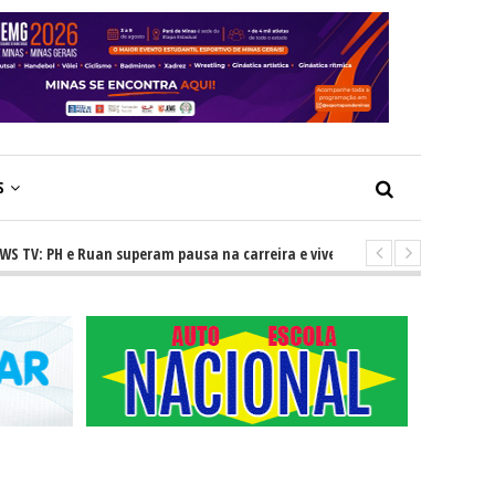
S
PH e Ruan superam pausa na carreira e vivem ascensão no cenário sertan