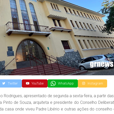
Twitter
YouTube
WhatsApp
Instagram
Rodrigues, apresentado de segunda a sexta-feira, a partir das
ra Pinto de Souza, arquiteta e presidente do Conselho Deliberat
 da casa onde viveu Padre Libério e outras ações do conselho