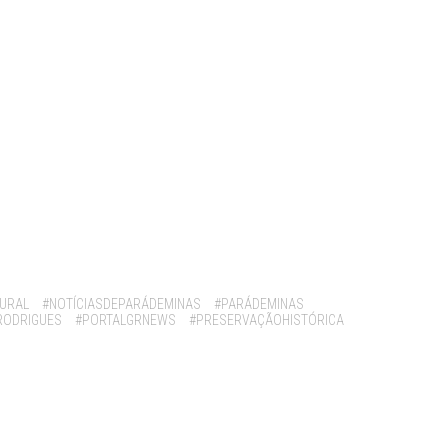
TURAL
#NOTÍCIASDEPARÁDEMINAS
#PARÁDEMINAS
ODRIGUES
#PORTALGRNEWS
#PRESERVAÇÃOHISTÓRICA