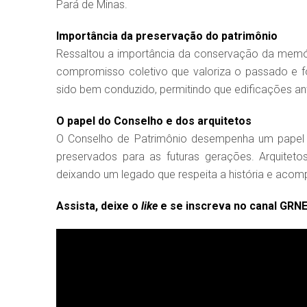
Pará de Minas.
Importância da preservação do patrimônio
Ressaltou a importância da conservação da memória
compromisso coletivo que valoriza o passado e fo
sido bem conduzido, permitindo que edificações 
O papel do Conselho e dos arquitetos
O Conselho de Patrimônio desempenha um papel e
preservados para as futuras gerações. Arquiteto
deixando um legado que respeita a história e acom
Assista, deixe o
like
e se inscreva no canal GRN