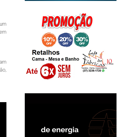
 um
tem
jam
ão,