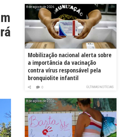
8 de agosto de 2026
am
rá
Mobilização nacional alerta sobre
a importância da vacinação
contra vírus responsável pela
bronquiolite infantil
ÚLTIMAS NOTÍCIAS
0
8 de agosto de 2026