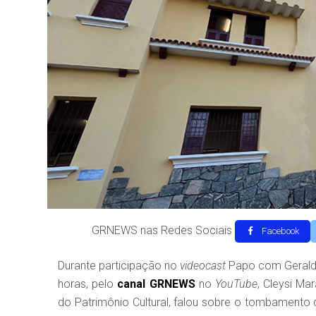
GRNEWS nas Redes Sociais
Facebook
Durante participação no
videocast
Papo com Geraldo 
horas, pelo
canal
GRNEWS
no
YouTube
, Cleysi Ma
do Patrimônio Cultural, falou sobre o tombamento