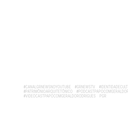
Tags:
#CANALGRNEWSNOYOUTUBE
#GRNEWSTV
#IDENTIDADECUL
#PATRIMÔNIOARQUITETÔNICO
#PODCASTPAPOCOMGERALDOR
#VIDEOCASTPAPOCOMGERALDORODRIGUES
PGR