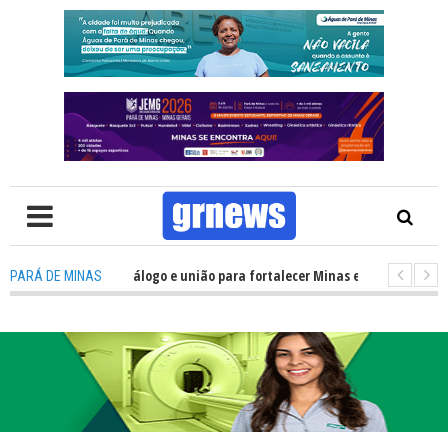
recisa de mais diálogo e união para fortalecer Minas e Pará de Minas; e ce
PARÁ DE MINAS
amentos do JEMG em Pará de Minas une nutrição, acolhimento e energia pa