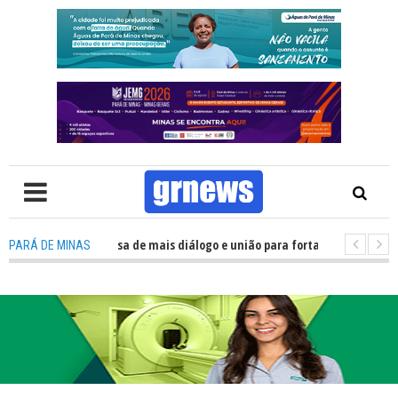
V: Política precisa de mais diálogo e união para fortalecer Minas e Pará de
PARÁ DE MINAS
ção nos alojamentos do JEMG em Pará de Minas une nutrição, acolhimento