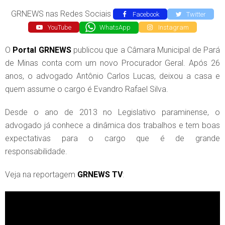
GRNEWS nas Redes Sociais
Facebook
Twitter
YouTube
WhatsApp
Instagram
O
Portal GRNEWS
publicou que a Câmara Municipal de Pará
de Minas conta com um novo Procurador Geral. Após 26
anos, o advogado Antônio Carlos Lucas, deixou a casa e
quem assume o cargo é Evandro Rafael Silva.
Desde o ano de 2013 no Legislativo paraminense, o
advogado já conhece a dinâmica dos trabalhos e tem boas
expectativas para o cargo que é de grande
responsabilidade.
Veja na reportagem
GRNEWS TV
: