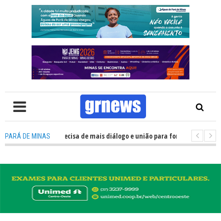
S TV: Política precisa de mais diálogo e união para fortalecer Minas e Par
PARÁ DE MINAS
ntação nos alojamentos do JEMG em Pará de Minas une nutrição, acolhime