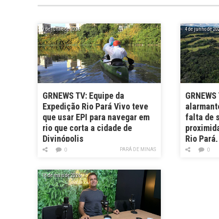
9 de junho de 2026
4 de junho de 20
GRNEWS TV: Equipe da
GRNEWS T
Expedição Rio Pará Vivo teve
alarmant
que usar EPI para navegar em
falta de
rio que corta a cidade de
proximid
Divinópolis
Rio Pará
PARÁ DE MINAS
0
0
18 de maio de 2026