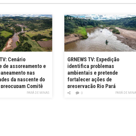
26
24 de maio de 2026
V: Cenário
GRNEWS TV: Expedição
e de assoreamento e
identifica problemas
 saneamento nas
ambientais e pretende
ades da nascente do
fortalecer ações de
, preocupam Comitê
preservação Rio Pará
PARÁ DE MINAS
PARÁ DE MIN
0