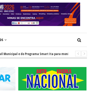
ÇOS
unicipal e do Programa Smart Ita para monitoramento da cidade
-
M