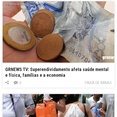
6 de agosto de 2026
GRNEWS TV: Superendividamento afeta saúde mental
e física, famílias e a economia
0
PARÁ DE MINAS
29 de julho de 2026