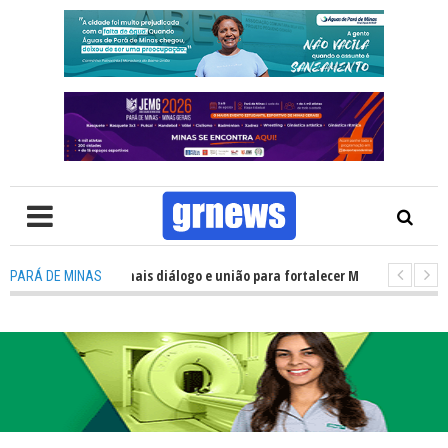
cisa de mais diálogo e união para fortalecer Minas e Pará de Minas; e cená
PARÁ DE MINAS
entos do JEMG em Pará de Minas une nutrição, acolhimento e energia par