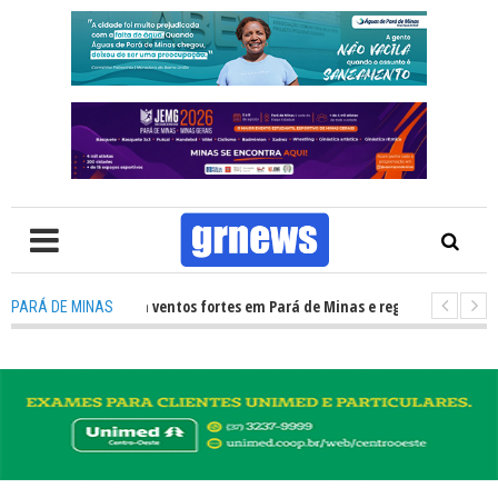
a Civil alerta para ventos fortes em Pará de Minas e região Centro-Oeste 
PARÁ DE MINAS
S TV: Descubra o que mudou para pais e influenciadores nas redes sociais