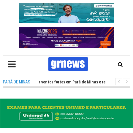
a Civil alerta para ventos fortes em Pará de Minas e região Centro-Oeste 
PARÁ DE MINAS
S TV: Descubra o que mudou para pais e influenciadores nas redes sociais 