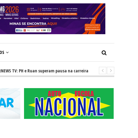
ÇOS
TV: PH e Ruan superam pausa na carreira e vivem ascensão no cenário se