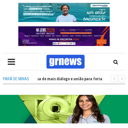
: Política precisa de mais diálogo e união para fortalecer Minas e Pará de
PARÁ DE MINAS
ção nos alojamentos do JEMG em Pará de Minas une nutrição, acolhimento 