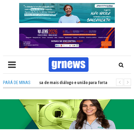
 Política precisa de mais diálogo e união para fortalecer Minas e Pará de 
PARÁ DE MINAS
ão nos alojamentos do JEMG em Pará de Minas une nutrição, acolhimento 