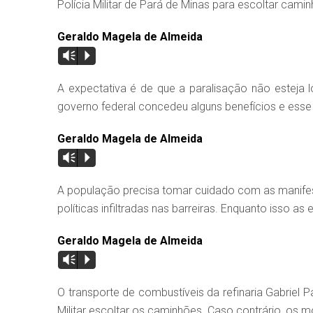
Polícia Militar de Pará de Minas para escoltar cami
Geraldo Magela de Almeida
Vm
P
A expectativa é de que a paralisação não esteja l
governo federal concedeu alguns benefícios e esse 
Geraldo Magela de Almeida
Vm
P
A população precisa tomar cuidado com as manife
políticas infiltradas nas barreiras. Enquanto isso
Geraldo Magela de Almeida
Vm
P
O transporte de combustíveis da refinaria Gabriel 
Militar escoltar os caminhões. Caso contrário, os m