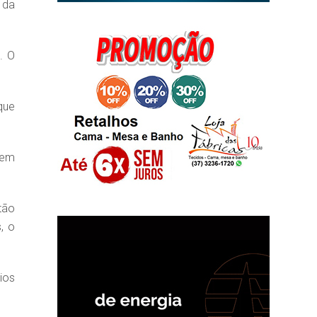
 da
. O
que
vem
tão
, o
ios