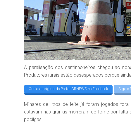
A paralisação dos caminhoneiros chegou ao non
Produtores rurais estão desesperados porque aind
Curta a página do Portal GRNEWS no Facebook
Siga o 
Milhares de litros de leite já foram jogados fo
estavam nas granjas morreram de fome por falta
pocilgas.