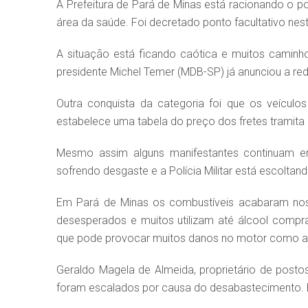
A Prefeitura de Pará de Minas está racionando o p
área da saúde. Foi decretado ponto facultativo nesta
A situação está ficando caótica e muitos caminh
presidente Michel Temer (MDB-SP) já anunciou a redu
Outra conquista da categoria foi que os veícul
estabelece uma tabela do preço dos fretes tramita
Mesmo assim alguns manifestantes continuam 
sofrendo desgaste e a Polícia Militar está escolta
Em Pará de Minas os combustíveis acabaram nos 
desesperados e muitos utilizam até álcool comp
que pode provocar muitos danos no motor como a
Geraldo Magela de Almeida, proprietário de posto
foram escalados por causa do desabastecimento. El