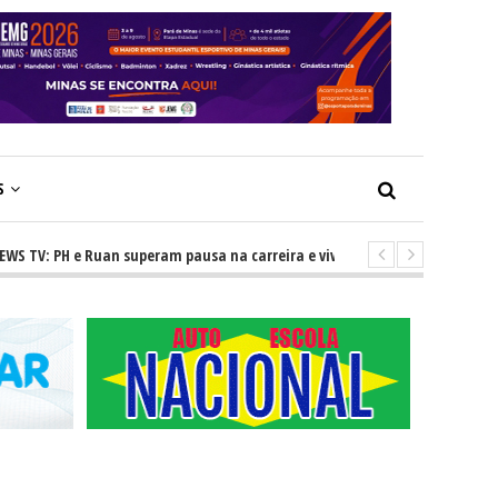
S
 PH e Ruan superam pausa na carreira e vivem ascensão no cenário serta