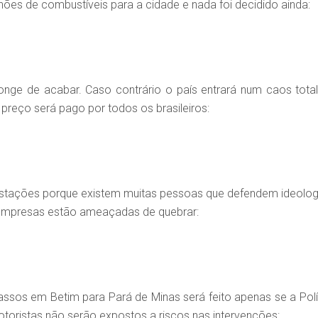
nhões de combustíveis para a cidade e nada foi decidido ainda:
onge de acabar. Caso contrário o país entrará num caos total
preço será pago por todos os brasileiros:
stações porque existem muitas pessoas que defendem ideolog
 as empresas estão ameaçadas de quebrar:
Passos em Betim para Pará de Minas será feito apenas se a Polí
otoristas não serão expostos a riscos nas intervenções: