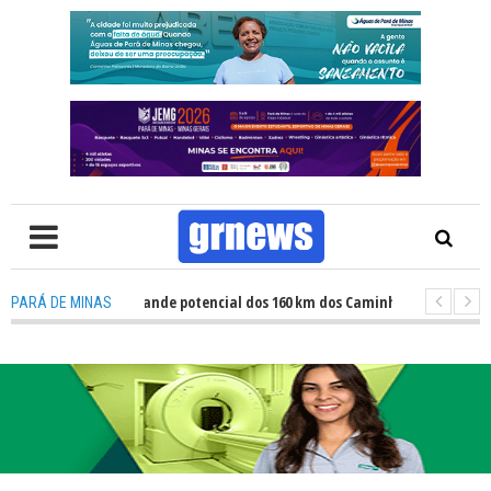
tas revelam grande potencial dos 160 km dos Caminhos do Padre Libério. 
PARÁ DE MINAS
alização revela avanços e desafios na inclusão nas escolas de Pará de Min