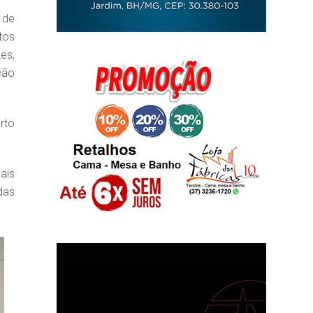
 de
tos
es,
ção
rto
ais
das