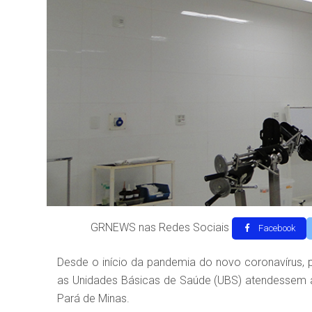
GRNEWS nas Redes Sociais
Facebook
Desde o início da pandemia do novo coronavírus, 
as Unidades Básicas de Saúde (UBS) atendessem 
Pará de Minas.