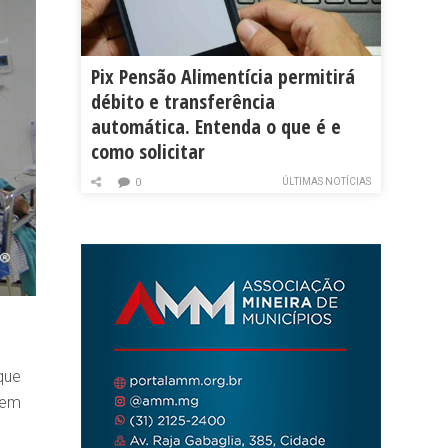
Pix Pensão Alimentícia permitirá
débito e transferência
automática. Entenda o que é e
como solicitar
ÚLTIMAS NOTÍCIAS
0
que
 em