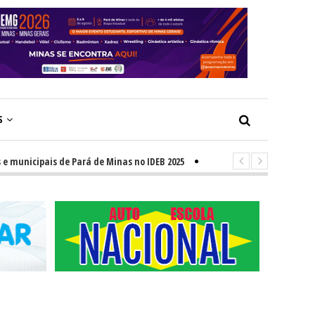
S
ipais de Pará de Minas no IDEB 2025
-
Ensino Médio apresenta evolu