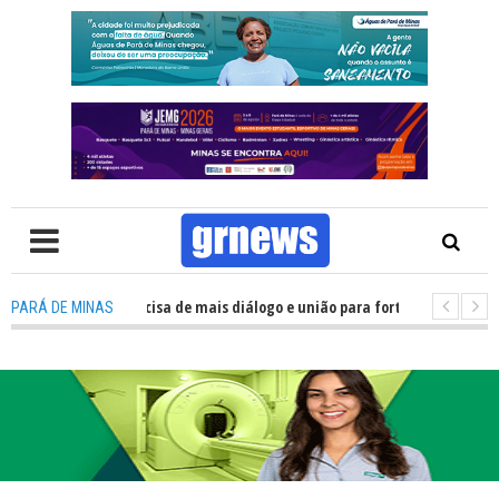
TV: Política precisa de mais diálogo e união para fortalecer Minas e Pará 
PARÁ DE MINAS
ação nos alojamentos do JEMG em Pará de Minas une nutrição, acolhiment