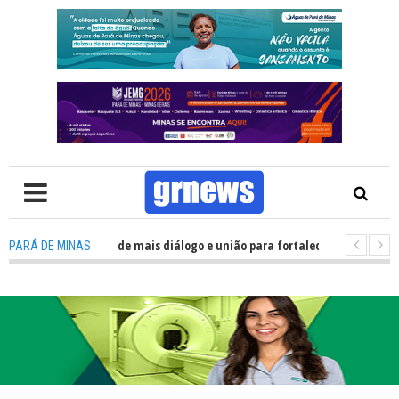
Política precisa de mais diálogo e união para fortalecer Minas e Pará de M
PARÁ DE MINAS
 nos alojamentos do JEMG em Pará de Minas une nutrição, acolhimento e 