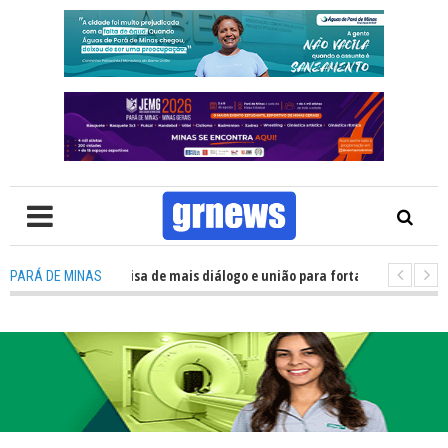
V: Política precisa de mais diálogo e união para fortalecer Minas e Pará d
PARÁ DE MINAS
ação nos alojamentos do JEMG em Pará de Minas une nutrição, acolhimento