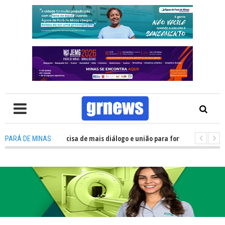
TV: Política precisa de mais diálogo e união para fortalecer Minas e Pará 
PARÁ DE MINAS
tação nos alojamentos do JEMG em Pará de Minas une nutrição, acolhiment