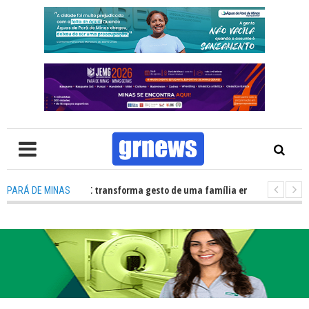
 órgãos no HNSC transforma gesto de uma família em esperança para pac
PARÁ DE MINAS
 Câmara Municipal retomará reuniões e temas polêmicos prometem novos