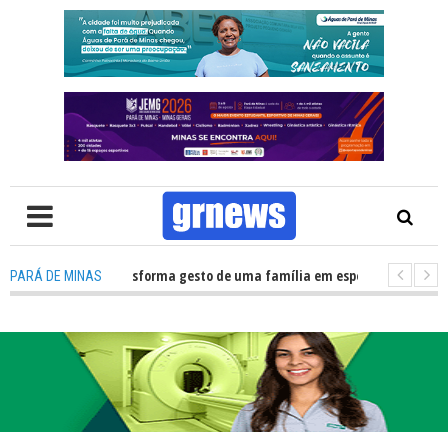
ãos no HNSC transforma gesto de uma família em esperança para pacient
PARÁ DE MINAS
ara Municipal retomará reuniões e temas polêmicos prometem novos deb