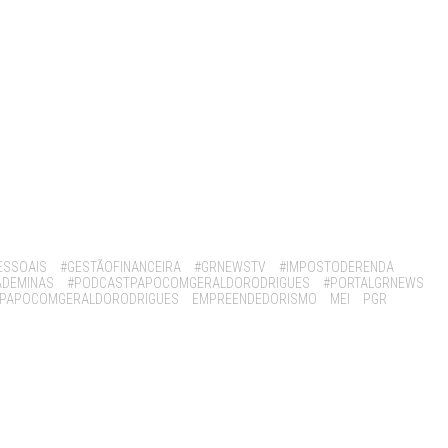
ESSOAIS
#GESTÃOFINANCEIRA
#GRNEWSTV
#IMPOSTODERENDA
ÁDEMINAS
#PODCASTPAPOCOMGERALDORODRIGUES
#PORTALGRNEWS
TPAPOCOMGERALDORODRIGUES
EMPREENDEDORISMO
MEI
PGR