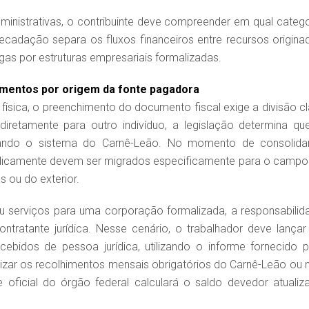
dministrativas, o contribuinte deve compreender em qual catego
cadação separa os fluxos financeiros entre recursos origina
s por estruturas empresariais formalizadas.
mentos por origem da fonte pagadora
ica, o preenchimento do documento fiscal exige a divisão cl
iretamente para outro indivíduo, a legislação determina qu
lizando o sistema do Carnê-Leão. No momento de consolida
iodicamente devem ser migrados especificamente para o campo
s ou do exterior.
ou serviços para uma corporação formalizada, a responsabilid
ontratante jurídica. Nesse cenário, o trabalhador deve lançar
cebidos de pessoa jurídica, utilizando o informe fornecido p
lizar os recolhimentos mensais obrigatórios do Carnê-Leão ou 
e oficial do órgão federal calculará o saldo devedor atualiz