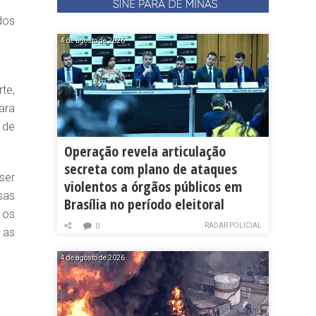
dos
4 de agosto de 2026
te,
ara
 de
Operação revela articulação
secreta com plano de ataques
ser
violentos a órgãos públicos em
sas
Brasília no período eleitoral
 os
RADAR POLICIAL
0
 as
4 de agosto de 2026