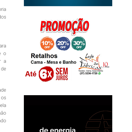
ria
dos
ara
e o
r a
 de
ade
 os
ela
não
ado