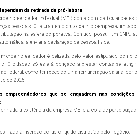
dependem da retirada de pró-labore
roempreendedor Individual (MEI) conta com particularidades 
ças pessoais. O faturamento bruto da microempresa, limitado
 tributação na esfera corporativa. Contudo, possuir um CNPJ at
utomática, a enviar a declaração de pessoa física.
 microempreendedor é balizada pelo valor estipulado como p
io. O cidadão só estará obrigado a prestar contas se atingir
rgão federal, como ter recebido uma remuneração salarial por p
ase de 2025.
 os empreendedores que se enquadram nas condições
:
nformada a existência da empresa MEI e a cota de participação
stinado à inserção do lucro líquido distribuído pelo negócio.