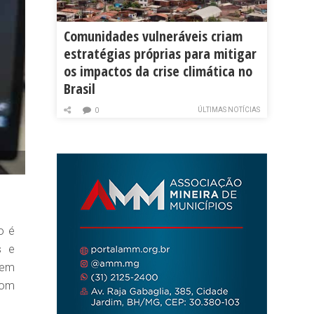
Comunidades vulneráveis criam
estratégias próprias para mitigar
os impactos da crise climática no
Brasil
ÚLTIMAS NOTÍCIAS
0
o é
s e
gem
com