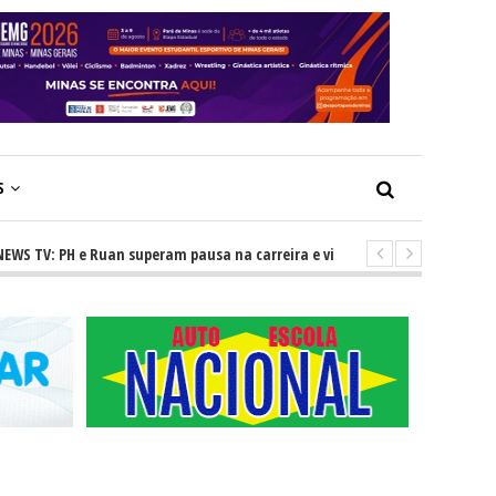
S
: PH e Ruan superam pausa na carreira e vivem ascensão no cenário serta