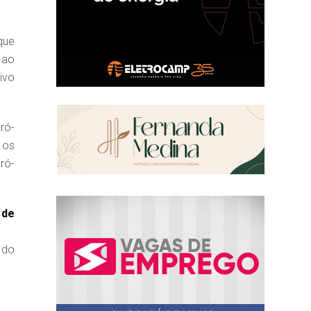
que
 ao
ivo
ró-
 os
ró-
 de
 do