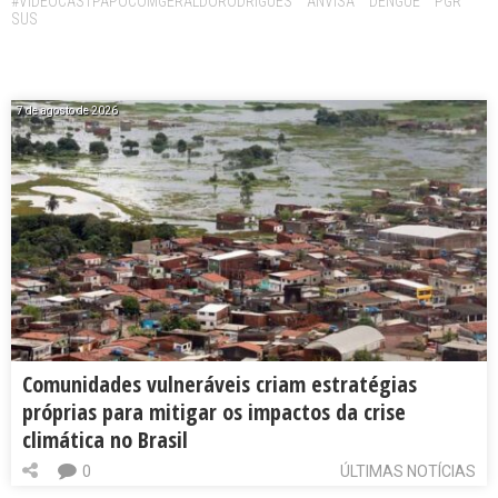
#VIDEOCASTPAPOCOMGERALDORODRIGUES
ANVISA
DENGUE
PGR
SUS
7 de agosto de 2026
Comunidades vulneráveis criam estratégias
próprias para mitigar os impactos da crise
climática no Brasil
0
ÚLTIMAS NOTÍCIAS