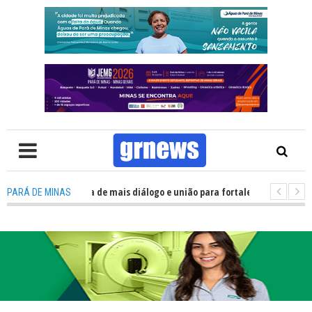
Política precisa de mais diálogo e união para fortalecer Minas e Pará de M
PARÁ DE MINAS
 nos alojamentos do JEMG em Pará de Minas une nutrição, acolhimento e 