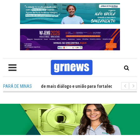
Política precisa de mais diálogo e união para fortalecer Minas e Pará de Mi
PARÁ DE MINAS
 nos alojamentos do JEMG em Pará de Minas une nutrição, acolhimento e 