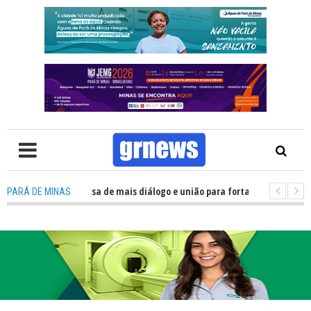
: Política precisa de mais diálogo e união para fortalecer Minas e Pará de
PARÁ DE MINAS
ção nos alojamentos do JEMG em Pará de Minas une nutrição, acolhimento 