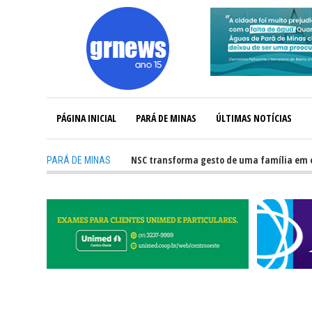
PÁGINA INICIAL
PARÁ DE MINAS
ÚLTIMAS NOTÍCIAS
-
Captação de órgãos no HNSC transforma gesto de uma família em espera
PARÁ DE MINAS