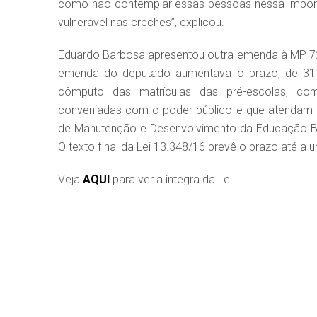
como não contemplar essas pessoas nessa import
vulnerável nas creches”, explicou.
Eduardo Barbosa apresentou outra emenda à MP 729/
emenda do deputado aumentava o prazo, de 31
cômputo das matrículas das pré-escolas, comuni
conveniadas com o poder público e que atendam 
de Manutenção e Desenvolvimento da Educação Bá
O texto final da Lei 13.348/16 prevê o prazo até a u
Veja
AQUI
para ver a íntegra da Lei.