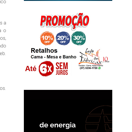
ico
s a
a o
os,
ndo
eb.
os.