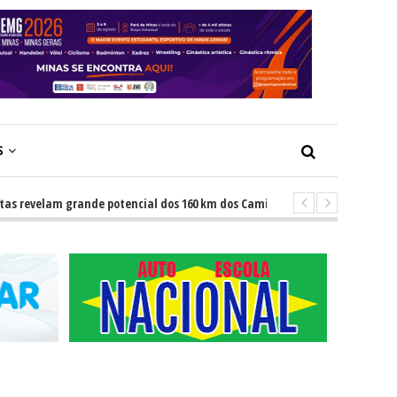
S
velam grande potencial dos 160 km dos Caminhos do Padre Libério. Rota un