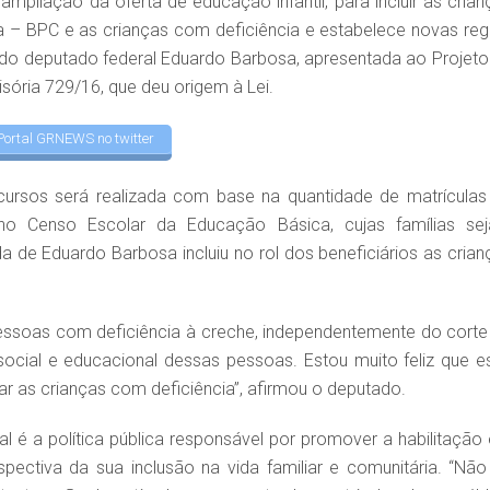
ampliação da oferta de educação infantil, para incluir as crian
a – BPC e as crianças com deficiência e estabelece novas reg
do deputado federal Eduardo Barbosa, apresentada ao Projeto
sória 729/16, que deu origem à Lei.
Portal GRNEWS no twitter
cursos será realizada com base na quantidade de matrículas
no Censo Escolar da Educação Básica, cujas famílias se
a de Eduardo Barbosa incluiu no rol dos beneficiários as crian
ssoas com deficiência à creche, independentemente do corte
o social e educacional dessas pessoas. Estou muito feliz que e
iar as crianças com deficiência”, afirmou o deputado.
 é a política pública responsável por promover a habilitação 
pectiva da sua inclusão na vida familiar e comunitária. “Não