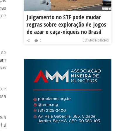
ças
ras
 de
Julgamento no STF pode mudar
regras sobre exploração de jogos
de azar e caça-níqueis no Brasil
ÚLTIMAS NOTÍCIAS
0
 de
jam
ças
 de
ssa
e a
 há