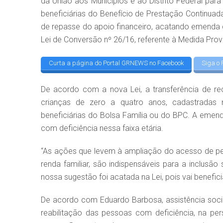
da União aos Municípios e ao Distrito Federal para 
beneficiárias do Benefício de Prestação Continuad
de repasse do apoio financeiro, acatando emenda 
Lei de Conversão nº 26/16, referente à Medida Provi
Curta a página do Portal GRNEWS no Facebook
Siga o 
De acordo com a nova Lei, a transferência de re
crianças de zero a quatro anos, cadastradas 
beneficiárias do Bolsa Família ou do BPC. A emend
com deficiência nessa faixa etária.
“As ações que levem à ampliação do acesso de pe
renda familiar, são indispensáveis para a inclusã
nossa sugestão foi acatada na Lei, pois vai benefic
De acordo com Eduardo Barbosa, assistência social
reabilitação das pessoas com deficiência, na pers