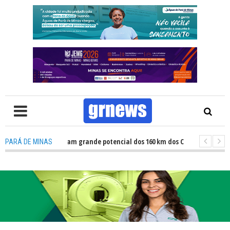
V: Atletas revelam grande potencial dos 160 km dos Caminhos do Padre Lib
PARÁ DE MINAS
: Fiscalização revela avanços e desafios na inclusão nas escolas de Pará 