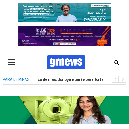
: Política precisa de mais diálogo e união para fortalecer Minas e Pará de
PARÁ DE MINAS
ão nos alojamentos do JEMG em Pará de Minas une nutrição, acolhimento 