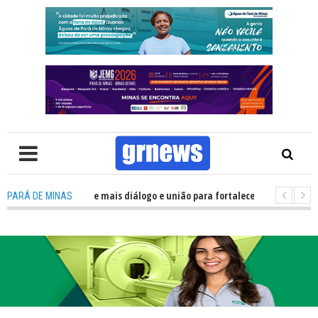
lítica precisa de mais diálogo e união para fortalecer Minas e Pará de Min
PARÁ DE MINAS
nos alojamentos do JEMG em Pará de Minas une nutrição, acolhimento e e