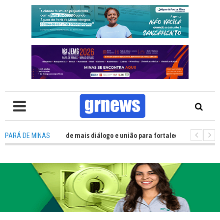
Política precisa de mais diálogo e união para fortalecer Minas e Pará de M
PARÁ DE MINAS
 nos alojamentos do JEMG em Pará de Minas une nutrição, acolhimento e 