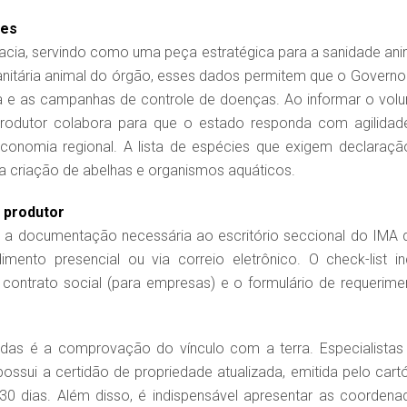
des
cracia, servindo como uma peça estratégica para a sanidade ani
nitária animal do órgão, esses dados permitem que o Governo
ia e as campanhas de controle de doenças. Ao informar o vol
 produtor colabora para que o estado responda com agilidad
conomia regional. A lista de espécies que exigem declaraçã
 a criação de abelhas e organismos aquáticos.
 produtor
ar a documentação necessária ao escritório seccional do IMA 
ento presencial ou via correio eletrônico. O check-list inc
 contrato social (para empresas) e o formulário de requerime
idas é a comprovação do vínculo com a terra. Especialistas
ossui a certidão de propriedade atualizada, emitida pelo cartó
0 dias. Além disso, é indispensável apresentar as coordena