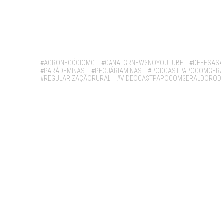
Tags:
#AGRONEGÓCIOMG
#CANALGRNEWSNOYOUTUBE
#DEFESASA
#PARÁDEMINAS
#PECUÁRIAMINAS
#PODCASTPAPOCOMGER
#REGULARIZAÇÃORURAL
#VIDEOCASTPAPOCOMGERALDOROD