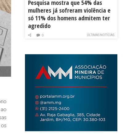
Pesquisa mostra que 54% das
mulheres já sofreram violência e
só 11% dos homens admitem ter
agredido
ÚLTIMAS NOTÍCIAS
0
rio
 ao
sas
 os