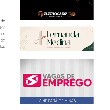
 de
 em
 as
ndo
dos