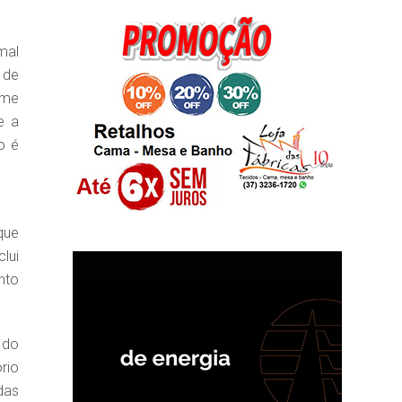
mal
 de
ume
e a
o é
que
lui
nto
 do
rio
das