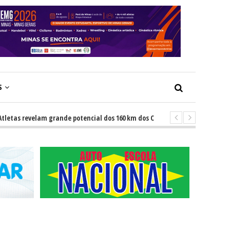
S
 revelam grande potencial dos 160 km dos Caminhos do Padre Libério. Rota