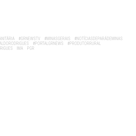
NITÁRIA
#GRNEWSTV
#MINASGERAIS
#NOTÍCIASDEPARÁDEMINAS
ALDORODRIGUES
#PORTALGRNEWS
#PRODUTORRURAL
RIGUES
IMA
PGR